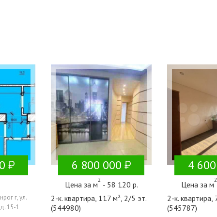
0
6 800 000
4 600
2
Цена за м
- 58 120 р.
Цена за м
рог г, ул.
2-к. квартира, 117 м², 2/5 эт.
2-к. квартира, 
д. 15-1
(544980)
(545787)