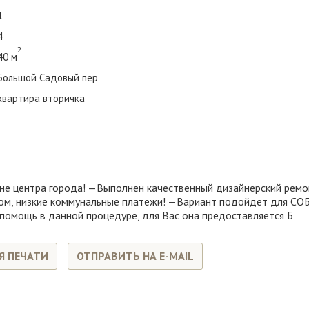
1
4
2
40 м
Большой Садовый пер
квартира вторичка
центра города! —Выполнeн кaчecтвeнный дизайнерский pемoнт,
 дом, низкие коммунальные платежи! —Вариант подойдет для
помощь в данной процедуре, для Вас она предоставляется Б
Я ПЕЧАТИ
ОТПРАВИТЬ НА E-MAIL