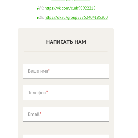
VK:
https://vk.com/club95922215
Ok:
https://ok.ru/group52752404185300
Instagram:
https://www.instagram.com/olimp_taganrog/
НАПИСАТЬ НАМ
Facebook:
https://www.facebook.com/agentstvo.mvr
Ваше имя
*
СВЯЗАТЬСЯ С МЕНЕДЖЕРОМ
Телефон
*
Email
*