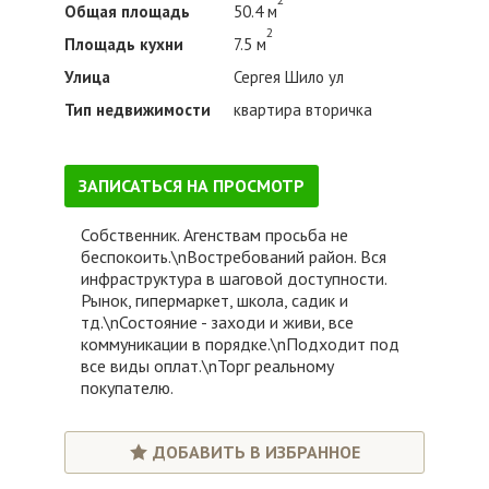
Общая площадь
50.4 м
2
Площадь кухни
7.5 м
Улица
Сергея Шило ул
Тип недвижимости
квартира вторичка
ЗАПИСАТЬСЯ НА ПРОСМОТР
Собственник. Агенствам просьба не
беспокоить.\nВостребований район. Вся
инфраструктура в шаговой доступности.
Рынок, гипермаркет, школа, садик и
тд.\nСостояние - заходи и живи, все
коммуникации в порядке.\nПодходит под
все виды оплат.\nТорг реальному
покупателю.
ДОБАВИТЬ В ИЗБРАННОЕ