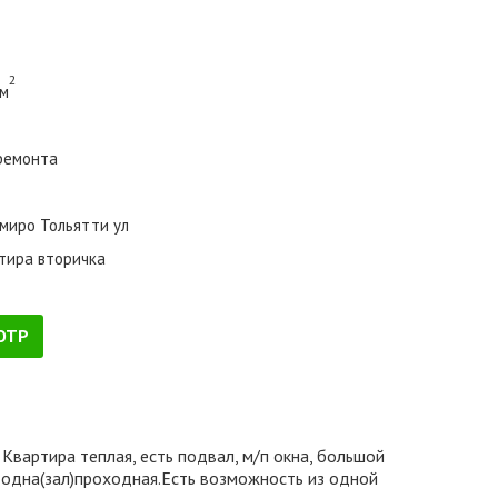
2
 м
ремонта
миро Тольятти ул
тира вторичка
ОТР
вартира теплая, есть подвал, м/п окна, большой
,одна(зал)проходная.Есть возможность из одной