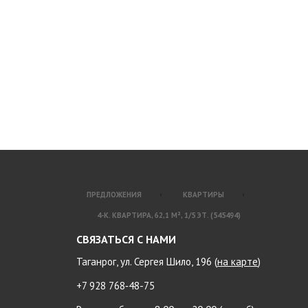
ПРЕДЛОЖЕНИЯ
КВАРТИРЫ
4-К. КВАРТИРА, 62,1 М², 1/5 ЭТ. (545494)
СВЯЗАТЬСЯ С НАМИ
Таганрог, ул. Сергея Шило, 196 (
на карте
)
+7 928 768‑48-75