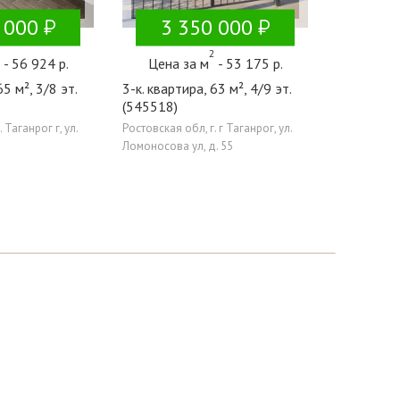
 000
3 350 000
2
2
- 56 924 р.
Цена за м
- 53 175 р.
65 м², 3/8 эт.
3-к. квартира, 63 м², 4/9 эт.
(545518)
 Таганрог г, ул.
Ростовская обл, г. г Таганрог, ул.
Ломоносова ул, д. 55