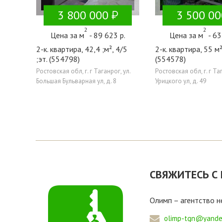
3 800 000
3 500 00
2
2
Цена за м
- 89 623 р.
Цена за м
- 63
2-к. квартира, 42,4 ;м², 4/5
2-к. квартира, 55 м²
;эт. (554798)
(554578)
Ростовская обл, г. г Таганрог, ул.
Ростовская обл, г. г Таг
Большая Бульварная ул, д. 8
Урицкого ул, д. 49
СВЯЖИТЕСЬ С
Олимп – агентство 
olimp-tgn@yande