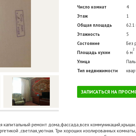
Число комнат
4
Этаж
1
Общая площадь
62.1
Этажность
5
Состояние
Без 
2
Площадь кухни
6 м
Улица
Паль
Тип недвижимости
квар
ЗАПИСАТЬСЯ НА ПРОСМ
 капитальный ремонт дома,фассада,всех коммуникаций,крыши. К
ергетикой ,светлая,уютная. Три хороших изолированных комнаты