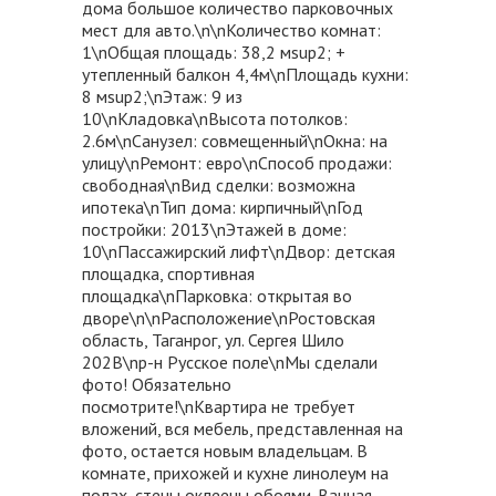
дома большое количество парковочных
мест для авто.\n\nКоличество комнат:
1\nОбщая площадь: 38,2 мsup2; +
утепленный балкон 4,4м\nПлощадь кухни:
8 мsup2;\nЭтаж: 9 из
10\nКладовка\nВысота потолков:
2.6м\nСанузел: совмещенный\nОкна: на
улицу\nРемонт: евро\nСпособ продажи:
свободная\nВид сделки: возможна
ипотека\nТип дома: кирпичный\nГод
постройки: 2013\nЭтажей в доме:
10\nПассажирский лифт\nДвор: детская
площадка, спортивная
площадка\nПарковка: открытая во
дворе\n\nРасположение\nРостовская
область, Таганрог, ул. Сергея Шило
202В\nр-н Русское поле\nМы сделали
фото! Обязательно
посмотрите!\nКвартира не требует
вложений, вся мебель, представленная на
фото, остается новым владельцам. В
комнате, прихожей и кухне линолеум на
полах, стены оклеены обоями. Ванная