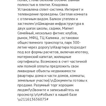
полностью в плитке. Кладовка.
Установлена сплит-система. Интернет и
телевидение проведены. Светлая комната
с отличным видом. Балкон утеплен и
застеклен.\nШикарная инфраструктура в
двух шагах школы, садики, Магнит
Семейный, несколько фитнес клубов,
рынок, МФЦ, ТЦ Калинка , остановки
общественного транспорта, парк 300-
летия через дорогу.\nКвартира подходит
под все формы расчетов, включая ипотеку,
материнский капитал, жилищные
сертификаты. Возможно в счет частичной
или полной оплаты предложить свои
ликвидные объекты недвижимости
(квартиры дома и части домов, комнаты,
земельные участки).\nДокументы готовы к
продаже. Разумный торг хорошим
людям!\nЗвоните и записывайтесь на
просмотр.\n\n#объект в нашей базе
\u211613636075#