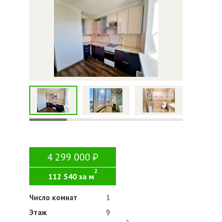
4 299 000
2
112 540 за м
Число комнат
1
Этаж
9
2