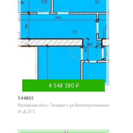
4 348 380
544865
Ростовская обл, г. Таганрог г, ул. Котлостроительная
ул, д. 15-1