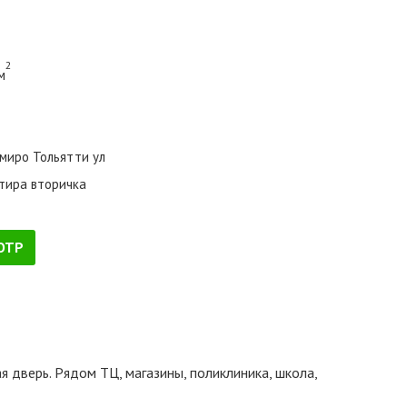
2
м
миро Тольятти ул
тира вторичка
ОТР
дверь. Рядом ТЦ, магазины, поликлиника, школа,