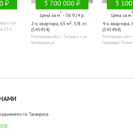
0
3 700 000
3 100
2
Цена за м
- 56 924 р.
Цена за м
рог г, ул.
2-к. квартира, 65 м², 3/8 эт.
4-к. квартира, 
д. 15-1
(545454)
(545494)
Ростовская обл, г. Таганрог г, ул.
Ростовская обл, г.
Нестерова ул
Пальмиро Тольятти
 НАМИ
недвижимости Таганрога
x.ru