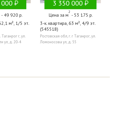
 000
3 350 000
2
2
- 49 920 р.
Цена за м
- 53 175 р.
62,1 м², 1/5 эт.
3-к. квартира, 63 м², 4/9 эт.
(545518)
 Таганрог г, ул.
Ростовская обл, г. г Таганрог, ул.
 ул, д. 20-4
Ломоносова ул, д. 55