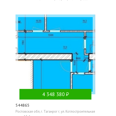
4 348 380
544865
Ростовская обл, г. Таганрог г, ул. Котлостроительная