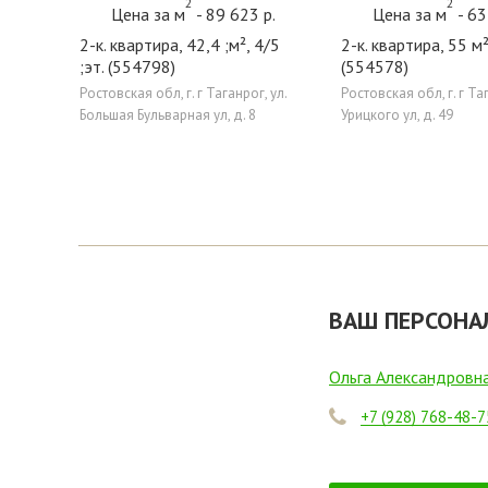
2
2
Цена за м
- 89 623 р.
Цена за м
- 63
2-к. квартира, 42,4 ;м², 4/5
2-к. квартира, 55 м²
;эт. (554798)
(554578)
Ростовская обл, г. г Таганрог, ул.
Ростовская обл, г. г Таг
Большая Бульварная ул, д. 8
Урицкого ул, д. 49
ВАШ ПЕРСОНА
Ольга Александровн
+7 (928) 768-48-7