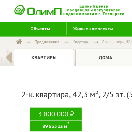
Объекты
Жилые комплексы
2-к. квартира, 42,3
Предложения
Квартиры
Е
ДОМА
КВАРТИРЫ
2-к. квартира, 42,3 м², 2/5 эт. 
3 800 000
2
89 835 за м