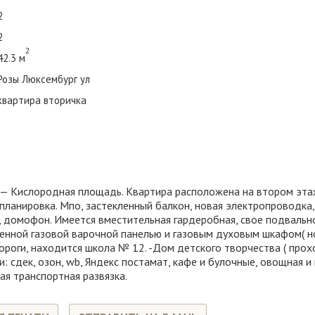
2
2
2
42.3 м
Розы Люксембург ул
квартира вторичка
— Кислородная площадь. Квартира расположена на втором эта
ланировка. Мпо, застекленный балкон, новая электропроводка, 
 домофон. Имеется вместительная гардеробная, свое подвально
оенной газовой варочной панелью и газовым духовым шкафом( н
дороги, находится школа № 12. -Дом детского творчества ( прохо
: сдек, озон, wb, Яндекс постамат, кафе и булочные, овощная и 
ая транспортная развязка.