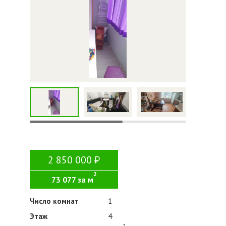
2 850 000
2
73 077 за м
Число комнат
1
Этаж
4
2