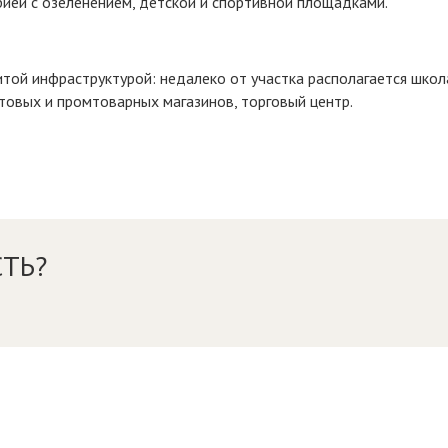
ией с озеленением, детской и спортивной площадками.
итой инфраструктурой: недалеко от участка располагается школ
ктовых и промтоварных магазинов, торговый центр.
ТЬ?