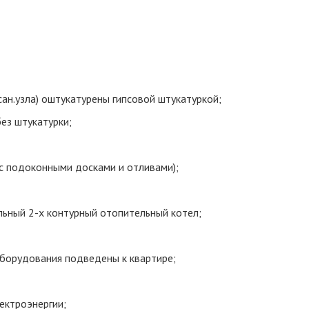
сан.узла) оштукатурены гипсовой штукатуркой;
ез штукатурки;
с подоконными досками и отливами);
льный 2-х контурный отопительный котел;
оборудования подведены к квартире;
ектроэнергии;