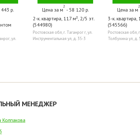
2
 443 р.
Цена за м
- 58 120 р.
Цена за м
2-к. квартира, 117 м², 2/5 эт.
3-к. квартира, 
онтом
(544980)
(545566)
Ростовская обл, г. Таганрог г, ул.
Ростовская обл, г.
анрог, ул.
Инструментальная ул, д. 35-3
Толбухина ул, д. 
ЛЬНЫЙ МЕНЕДЖЕР
а Колпакова
5