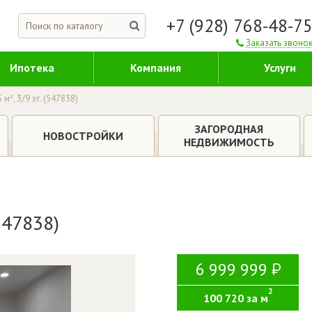
+7 (928) 768-48-7
Заказать звоно
Ипотека
Компания
Услуги
 м², 3/9 эт. (547838)
ЗАГОРОДНАЯ
НОВОСТРОЙКИ
НЕДВИЖИМОСТЬ
(547838)
6 999 999
2
100 720 за м