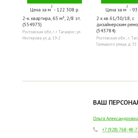
2
2
Цена за м
- 122 308 р.
Цена за м
- 93
2-к. квартира, 65 м², 2/8 эт.
2 к кв 61/30/18, с
(554973)
дизайнерским рем
(543784)
Ростовская обл, г. г Таганрог, ул.
Нестерова ул, д. 19-2
Ростовская обл., г. Таг
Галицкого улица, д. 55
ВАШ ПЕРСОНА
Ольга Александровн
+7 (928) 768-48-7