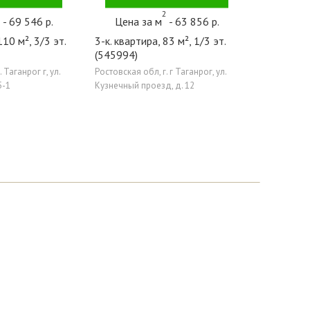
2
2
- 69 546 р.
Цена за м
- 63 856 р.
110 м², 3/3 эт.
3-к. квартира, 83 м², 1/3 эт.
(545994)
 Таганрог г, ул.
Ростовская обл, г. г Таганрог, ул.
5-1
Кузнечный проезд, д. 12