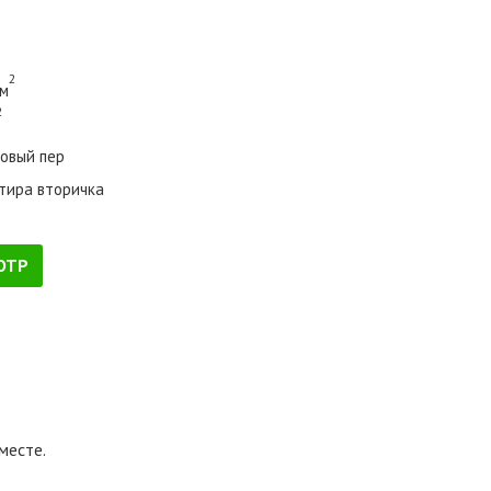
2
 м
2
овый пер
тира вторичка
ОТР
месте.