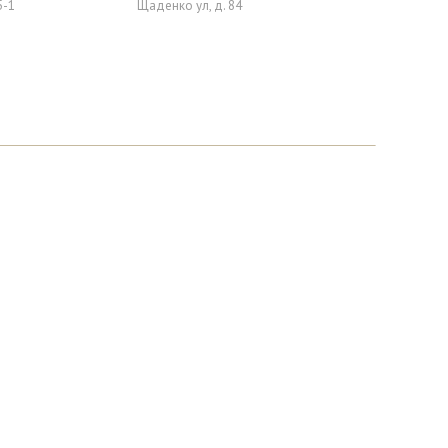
5-1
Щаденко ул, д. 84