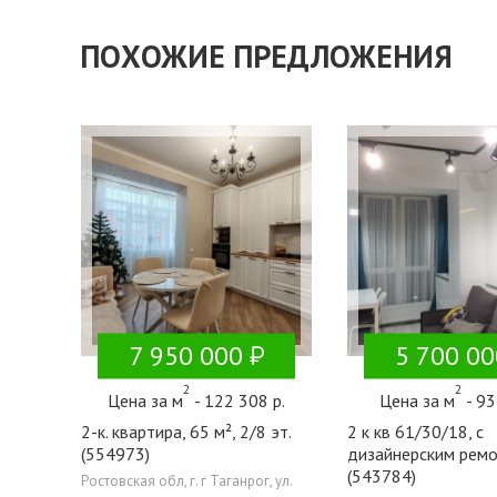
ПОХОЖИЕ ПРЕДЛОЖЕНИЯ
7 950 000
5 700 00
2
2
Цена за м
- 122 308 р.
Цена за м
- 93
2-к. квартира, 65 м², 2/8 эт.
2 к кв 61/30/18, с
(554973)
дизайнерским рем
(543784)
Ростовская обл, г. г Таганрог, ул.