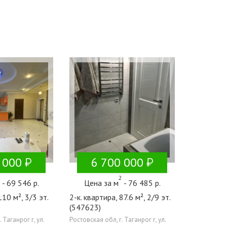
 000
6 700 000
2
2
- 69 546 р.
Цена за м
- 76 485 р.
110 м², 3/3 эт.
2-к. квартира, 87.6 м², 2/9 эт.
(547623)
 Таганрог г, ул.
Ростовская обл, г. Таганрог г, ул.