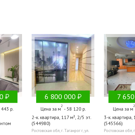
0
6 800 000
7 650
2
 443 р.
Цена за м
- 58 120 р.
Цена за м
2-к. квартира, 117 м², 2/5 эт.
3-к. квартира, 
онтом
(544980)
(545566)
Ростовская обл, г. Таганрог г, ул.
Ростовская обл, г.