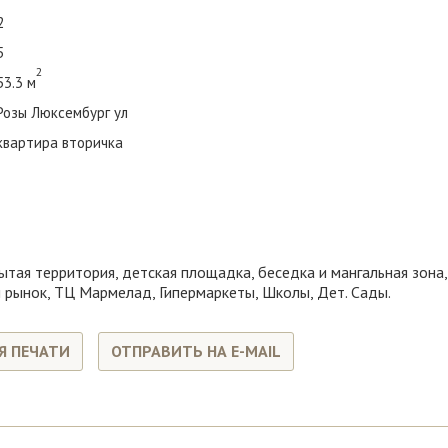
2
5
2
53.3 м
Розы Люксембург ул
квартира вторичка
рытая территория, детская площадка, беседка и мангальная зон
 рынок, ТЦ Мармелад, Гипермаркеты, Школы, Дет. Сады.
Я ПЕЧАТИ
ОТПРАВИТЬ НА E-MAIL