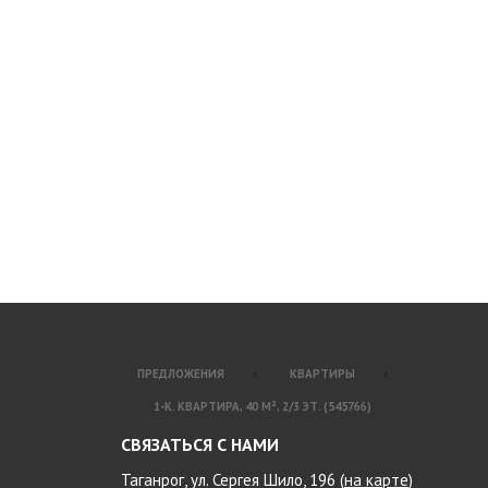
ПРЕДЛОЖЕНИЯ
КВАРТИРЫ
1-К. КВАРТИРА, 40 М², 2/3 ЭТ. (545766)
СВЯЗАТЬСЯ С НАМИ
Таганрог, ул. Сергея Шило, 196 (
на карте
)