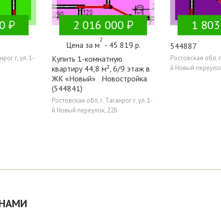
0
2 016 000
1 803
2
Цена за м
- 45 819 р.
544887
рог г, ул. 1-
Купить 1-комнатную
Ростовская обл, г.
квартиру 44,8 м², 6/9 этаж в
й Новый переулок
ЖК «Новый» Новостройка
(544841)
Ростовская обл, г. Таганрог г, ул. 1-
й Новый переулок, 22Б
 НАМИ